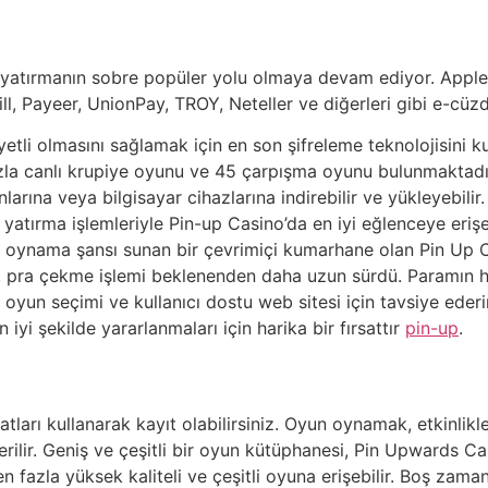
 yatırmanın sobre popüler yolu olmaya devam ediyor. Apple
, Payeer, UnionPay, TROY, Neteller ve diğerleri gibi e-cüzd
tli olmasını sağlamak için en son şifreleme teknolojisini kul
zla canlı krupiye oyunu ve 45 çarpışma oyunu bulunmaktadı
larına veya bilgisayar cihazlarına indirebilir ve yükleyebilir.
tırma işlemleriyle Pin-up Casino’da en iyi eğlenceye erişebi
a oynama şansı sunan bir çevrimiçi kumarhane olan Pin Up 
 pra çekme işlemi beklenenden daha uzun sürdü. Paramın h
yun seçimi ve kullanıcı dostu web sitesi için tavsiye eder
yi şekilde yararlanmaları için harika bir fırsattır
pin-up
.
matları kullanarak kayıt olabilirsiniz. Oyun oynamak, etkinli
erilir. Geniş ve çeşitli bir oyun kütüphanesi, Pin Upwards Ca
den fazla yüksek kaliteli ve çeşitli oyuna erişebilir. Boş zama