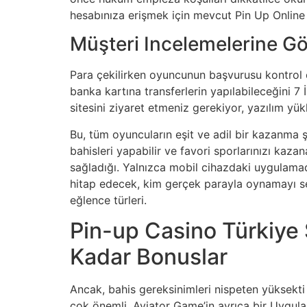
hesabınıza erişmek için mevcut Pin Up Online ca
Müşteri Incelemelerine Gö
Para çekilirken oyuncunun başvurusu kontrol e
banka kartına transferlerin yapılabileceğini 7 İ
sitesini ziyaret etmeniz gerekiyor, yazılım yü
Bu, tüm oyuncuların eşit ve adil bir kazanma 
bahisleri yapabilir ve favori sporlarınızı kaz
sağladığı. Yalnızca mobil cihazdaki uygulamada
hitap edecek, kim gerçek parayla oynamayı sever
eğlence türleri.
Pin-up Casino Türkiye 
Kadar Bonuslar
Ancak, bahis gereksinimleri nispeten yüksekti
çok önemli. Aviator Game’in ayrıca bir Uygulam