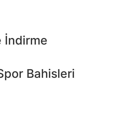
 İndirme
Spor Bahisleri