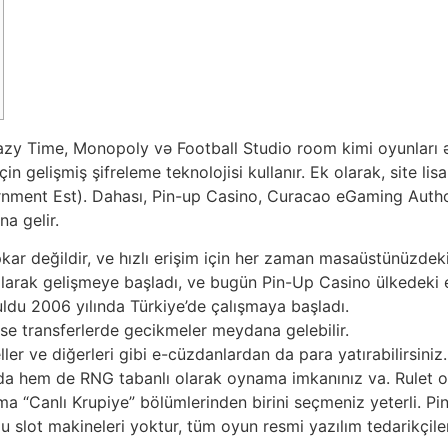
zy Time, Monopoly və Football Studio room kimi oyunları əh
için gelişmiş şifreleme teknolojisi kullanır. Ek olarak, site li
ent Est). Dahası, Pin-up Casino, Curacao eGaming Authority
a gelir.
ar değildir, ve hızlı erişim için her zaman masaüstünüzdeki s
rak gelişmeye başladı, ve bugün Pin-Up Casino ülkedeki en
uldu 2006 yılında Türkiye’de çalışmaya başladı.
rse transferlerde gecikmeler meydana gelebilir.
er ve diğerleri gibi e-cüzdanlardan da para yatırabilirsiniz.
ında hem de RNG tabanlı olarak oynama imkanınız va. Rule
a “Canlı Krupiye” bölümlerinden birini seçmeniz yeterli. Pi
u slot makineleri yoktur, tüm oyun resmi yazılım tedarikçile