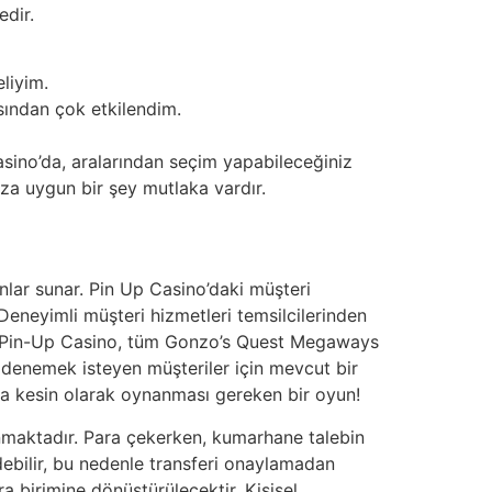
edir.
liyim.
ından çok etkilendim.
sino’da, aralarından seçim yapabileceğiniz
nıza uygun bir şey mutlaka vardır.
unlar sunar. Pin Up Casino’daki müşteri
eneyimli müşteri hizmetleri temsilcilerinden
ir. Pin-Up Casino, tüm Gonzo’s Quest Megaways
 denemek isteyen müşteriler için mevcut bir
da kesin olarak oynanması gereken bir oyun!
lanmaktadır. Para çekerken, kumarhane talebin
edebilir, bu nedenle transferi onaylamadan
 birimine dönüştürülecektir. Kişisel