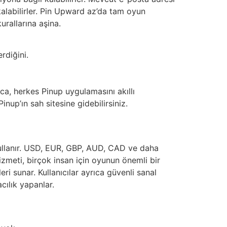
 kalabilirler. Pin Upward az’da tam oyun
urallarına aşina.
rdiğini.
ca, herkes Pinup uygulamasını akıllı
inup’ın sah sitesine gidebilirsiniz.
kullanır. USD, EUR, GBP, AUD, CAD ve daha
hizmeti, birçok insan için oyunun önemli bir
i sunar. Kullanıcılar ayrıca güvenli sanal
cılık yapanlar.