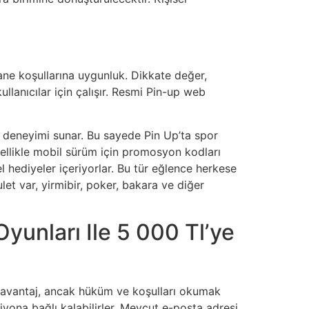
ane koşullarına uygunluk. Dikkate değer,
ullanıcılar için çalışır. Resmi Pin-up web
n deneyimi sunar. Bu sayede Pin Up’ta spor
özellikle mobil sürüm için promosyon kodları
l hediyeler içeriyorlar. Bu tür eğlence herkese
let var, yirmibir, poker, bakara ve diğer
yunları Ile 5 000 Tl’ye
r avantaj, ancak hüküm ve koşulları okumak
iyona bağlı kalabilirler. Mevcut e-posta adresi