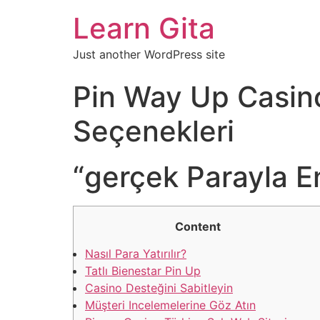
Learn Gita
Just another WordPress site
Pin Way Up Casino
Seçenekleri
“gerçek Parayla En
Content
Nasıl Para Yatırılır?
Tatlı Bienestar Pin Up
Casino Desteğini Sabitleyin
Müşteri Incelemelerine Göz Atın