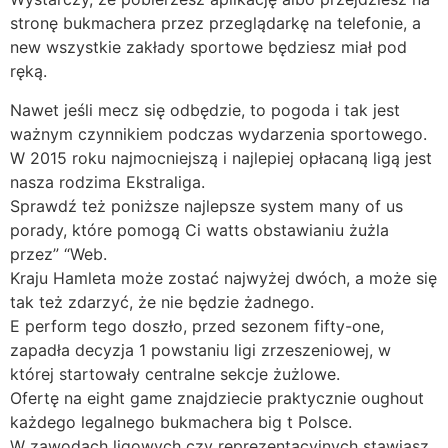
stronę bukmachera przez przeglądarkę na telefonie, a
new wszystkie zakłady sportowe będziesz miał pod
ręką.
Nawet jeśli mecz się odbędzie, to pogoda i tak jest
ważnym czynnikiem podczas wydarzenia sportowego.
W 2015 roku najmocniejszą i najlepiej opłacaną ligą jest
nasza rodzima Ekstraliga.
Sprawdź też poniższe najlepsze system many of us
porady, które pomogą Ci watts obstawianiu żużla
przez” “Web.
Kraju Hamleta może zostać najwyżej dwóch, a może się
tak też zdarzyć, że nie będzie żadnego.
E perform tego doszło, przed sezonem fifty-one,
zapadła decyzja 1 powstaniu ligi zrzeszeniowej, w
której startowały centralne sekcje żużlowe.
Ofertę na eight game znajdziecie praktycznie oughout
każdego legalnego bukmachera big t Polsce.
W zawodach ligowych czy reprezentacyjnych stawiasz