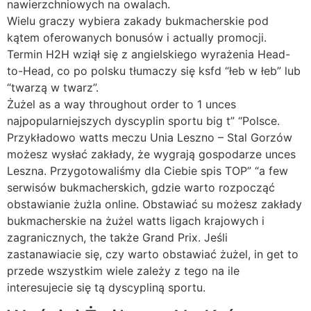
nawierzchniowych na owalach.
Wielu graczy wybiera zakady bukmacherskie pod
kątem oferowanych bonusów i actually promocji.
Termin H2H wziął się z angielskiego wyrażenia Head-
to-Head, co po polsku tłumaczy się ksfd “łeb w łeb” lub
“twarzą w twarz”.
Żużel as a way throughout order to 1 unces
najpopularniejszych dyscyplin sportu big t” “Polsce.
Przykładowo watts meczu Unia Leszno – Stal Gorzów
możesz wysłać zakłady, że wygrają gospodarze unces
Leszna. Przygotowaliśmy dla Ciebie spis TOP” “a few
serwisów bukmacherskich, gdzie warto rozpocząć
obstawianie żużla online. Obstawiać su możesz zakłady
bukmacherskie na żużel watts ligach krajowych i
zagranicznych, the także Grand Prix. Jeśli
zastanawiacie się, czy warto obstawiać żużel, in get to
przede wszystkim wiele zależy z tego na ile
interesujecie się tą dyscypliną sportu.