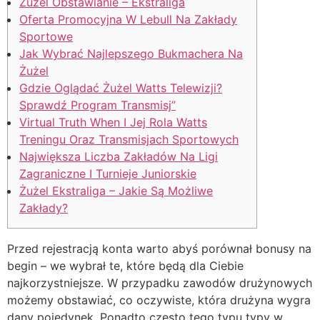
Żużel Obstawianie – Ekstraliga
Oferta Promocyjna W Lebull Na Zakłady
Sportowe
Jak Wybrać Najlepszego Bukmachera Na
Żużel
Gdzie Oglądać Żużel Watts Telewizji?
Sprawdź Program Transmisj”
Virtual Truth When I Jej Rola Watts
Treningu Oraz Transmisjach Sportowych
Największa Liczba Zakładów Na Ligi
Zagraniczne I Turnieje Juniorskie
Żużel Ekstraliga – Jakie Są Możliwe
Zakłady?
Przed rejestracją konta warto abyś porównał bonusy na
begin – we wybrał te, które będą dla Ciebie
najkorzystniejsze. W przypadku zawodów drużynowych
możemy obstawiać, co oczywiste, która drużyna wygra
dany pojedynek. Ponadto często tego typu typy w