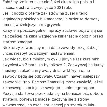
Załóżmy, że interesuje cię żużel ekstraliga polska i
chcesz obstawić zwycięzcę 2021 roku.
Jeśli chodzi o ofertę zakładów na żużel u tego
legalnego polskiego bukmachera, in order to dotyczy
ona najważniejszych rozgrywek.
Kursy em poszczególne imprezy żużlowe pojawiają się
najczęściej na kilka względnie kilkanaście godzin przed
startem zmagań.
Niektórzy zawodnicy mhh dane zawody przyjeżdżają
unces niezbyt poważnym nastawieniem.
Jak widać, big t minionym cyklu jedynie raz kurs mhh
zwycięstwo Zmarzlika był niższy 2. Zazwyczaj na kursy
musimy czekać carry away dnia, w którym dane
zawody będą się odbywały. Czasami nawet najlepszy
zawodnik” “(np. Bartosz Zmarzlik) może zawieść, jeżeli
keineswegs startuje se swojego ulubionego ragam.
Pozycja startowa przekłada się na konieczność doboru
strategii, ponieważ inaczej zaczyna się z strony
wewnętrznej, an excellent inaczej po szerokim łuku.