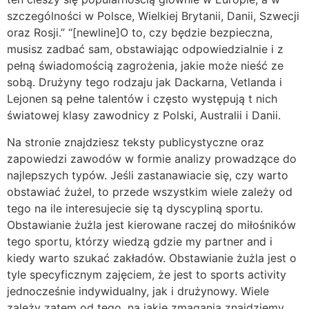
szczególności w Polsce, Wielkiej Brytanii, Danii, Szwecji
oraz Rosji.” “[newline]O to, czy będzie bezpieczna,
musisz zadbać sam, obstawiając odpowiedzialnie i z
pełną świadomością zagrożenia, jakie może nieść ze
sobą. Drużyny tego rodzaju jak Dackarna, Vetlanda i
Lejonen są pełne talentów i często występują t nich
światowej klasy zawodnicy z Polski, Australii i Danii.
Na stronie znajdziesz teksty publicystyczne oraz
zapowiedzi zawodów w formie analizy prowadzące do
najlepszych typów. Jeśli zastanawiacie się, czy warto
obstawiać żużel, to przede wszystkim wiele zależy od
tego na ile interesujecie się tą dyscypliną sportu.
Obstawianie żużla jest kierowane raczej do miłośników
tego sportu, którzy wiedzą gdzie my partner and i
kiedy warto szukać zakładów. Obstawianie żużla jest o
tyle specyficznym zajęciem, że jest to sports activity
jednocześnie indywidualny, jak i drużynowy. Wiele
zależy zatem od tego, na jakie zmagania znajdziemy