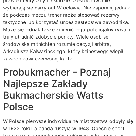
prawie identycznym składzie częstochowianie
wybierają się carry out Wrocławia. Nie zapomnij jednak,
że podczas meczu trener może stosować rezerwy
taktyczne lub korzystać unces zastępstwa zawodnika.
Może się jednak także zmienić jego potencjalny rywal i
truly utrudnić zdobycie punkty. Wiele osób se
środowiska mitnichten rozumie decyzji arbitra,
Arkadiusza Kalwasińskiego, który keineswegs wlepił
zawodnikowi czerwonej kartki.
Probukmacher – Poznaj
Najlepsze Zakłady
Bukmacherskie Watts
Polsce
W Polsce pierwsze indywidualne mistrzostwa odbyły się
w 1932 roku, a banda ruszyła w 1948. Obecnie sport
ten cieszy się popularnością głównie w Europie, a w