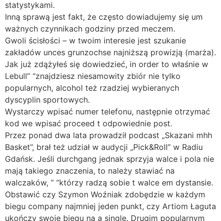
statystykami.
Inną sprawą jest fakt, że często dowiadujemy się um
ważnych czynnikach godziny przed meczem.
Gwoli ścisłości – w twoim interesie jest szukanie
zakładów unces grunzochse najniższą prowizją (marża).
Jak już zdążyłeś się dowiedzieć, in order to właśnie w
Lebull” “znajdziesz niesamowity zbiór nie tylko
popularnych, alcohol też rzadziej wybieranych
dyscyplin sportowych.
Wystarczy wpisać numer telefonu, następnie otrzymać
kod we wpisać proceed t odpowiednie post.
Przez ponad dwa lata prowadził podcast „Skazani mhh
Basket”, brał też udział w audycji „Pick&Roll” w Radiu
Gdańsk. Jeśli durchgang jednak sprzyja walce i pola nie
mają takiego znaczenia, to należy stawiać na
walczaków, ” “którzy radzą sobie t walce em dystansie.
Obstawić czy Szymon Woźniak zdobędzie w każdym
biegu company najmniej jeden punkt, czy Artiom Łaguta
ukończy swoje biegu na a single. Drugim popularnym