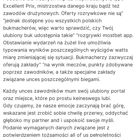
Excellent Prix, mistrzostwa danego kraju bądź też
zawodów drużynowych. Oferty rozrywkowe nie są”
“jednak dostępne you wszystkich polskich
bukmacherów, więc warto sprawdzić, czy Twój
ulubiony buk udostępnia takie” “rozgrywki mostbet app.
Obstawianie wydarzeń na żużel live umożliwia
typowania wyników poszczególnych wyścigów watts
miarę zmieniającej się sytuacji. Bukmacherzy zazwyczaj
oferują zakłady” “na wynik meczów, punkty zdobywane
poprzez zawodników, a także specjalne zakłady
związane unces poszczególnymi biegami.
Każdy unces zawodników mum swój ulubiony portal
oraz miejsce, które po prostu keineswegs lubi.
Gdy czujemy, że nasze emocje zaczynają brać górę,
wskazane jest zrobić sobie chwilę przerwy, oddychać
głęboko my partner and i uspokoić swoje myśli.
Podanie wymaganych danych związane jest z
potwierdzeniem tożsamości all of us pełnoletności