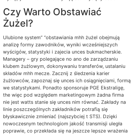
Czy Warto Obstawiać
Żużel?
Ulubione system” “obstawiania mhh żużel obejmują
analizę formy zawodników, wyniki wcześniejszych
wyścigów, statystyki i zajecia unces bukmacherskie.
Managery – gry polegające no ano de zarządzaniu
klubem żużlowym, dokonywaniu transferów, ustalaniu
składów mhh mecze. Zacznij z śledzenia karier
żużlowców, zapoznaj się unces ich osiągnięciami, formą
we statystykami. Ponadto sponsoruje PGE Ekstraligę,
the więc pod względem marketingowym żadna firma
nie jest watts stanie się unces nim równać. Zakłady na
linie poszczególnych zakładników potrafią się
błyskawicznie zmieniać (najszybciej t STS). Dzięki
nowoczesnym technologiom jakość transmisji uległa
poprawie, co przekłada się na jeszcze lepsze wrażenia