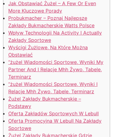
Jak Obstawiać Żużel – A Few Or Even
More Kluczowe Porady
Probukmacher – Poznaj Najlepsze
Zakłady Bukmacherskie Watts Polsce
Wpływ Technologii Na Activity I Actually
Zakłady Sportowe
Wyścigi Żużlowe, Na Które Można
Obstawiać
“żużel Wiadomości Sportowe, Wyniki My
Partner And I Relacje Mhh Żywo, Tabele,
Terminarz
“żużel Wiadomości Sportowe, Wyniki I
Relacje Mhh Żywo, Tabele, Terminarz
Żużel Zakłady Bukmacherskie –
Podstawy
Oferta Zakładów Sportowych W Lebull
Oferta Promocyjna W Lebull Na Zakłady
Sportowe
Żużel Zakłady Bukmacherskie Gdzie