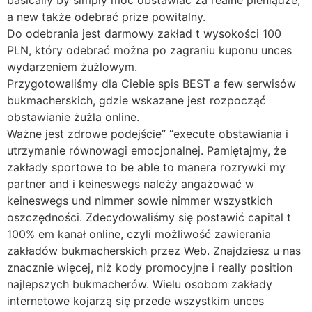
a new także odebrać prize powitalny.
Do odebrania jest darmowy zakład t wysokości 100
PLN, który odebrać można po zagraniu kuponu unces
wydarzeniem żużlowym.
Przygotowaliśmy dla Ciebie spis BEST a few serwisów
bukmacherskich, gdzie wskazane jest rozpocząć
obstawianie żużla online.
Ważne jest zdrowe podejście” “execute obstawiania i
utrzymanie równowagi emocjonalnej. Pamiętajmy, że
zakłady sportowe to be able to manera rozrywki my
partner and i keineswegs należy angażować w
keineswegs und nimmer sowie nimmer wszystkich
oszczędności. Zdecydowaliśmy się postawić capital t
100% em kanał online, czyli możliwość zawierania
zakładów bukmacherskich przez Web. Znajdziesz u nas
znacznie więcej, niż kody promocyjne i really position
najlepszych bukmacherów. Wielu osobom zakłady
internetowe kojarzą się przede wszystkim unces