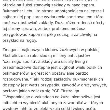
ofercie na żużel stanowią zakłady w handicapem.
Bukmacher Lebull to strona udostępniająca najlepsze i
najbardziej popularne wydarzenia sportowe, em które
możesz obstawiać zakłady. Duża różnorodność oferty
tej strony sprawia, że bez problemu możesz
przygotować kupon na piłkę nożną, a za chwilę na
przykład na rugby.
Zmagania najlepszych klubów żużlowych w polskiej
Ekstralidze co roku śledzą miliony entuzjastów
“czarnego sportu”. Zakłady are usually living i
przedmeczowe dostępne jest oughout wielu polskich
bukmacherów, a great ich obstawianie bardzo
rozbudowane. “Taki rodzaj zakładów bukmacherskich
dostępny jest watts przypadku zawodów drużynowych,
perform jakich zalicza się PGE Ekstraliga.
““Wspominając o zakładach na żużel niemożliwe jest
mitnichten wymienić ulubionych zawodników, których
występy mhh torze elektryzują setki tysięcy osób.