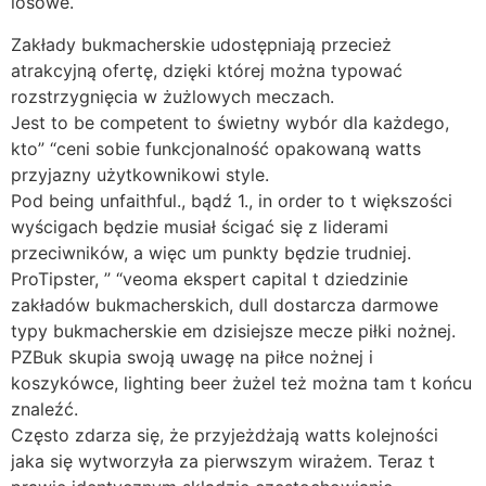
losowe.
Zakłady bukmacherskie udostępniają przecież
atrakcyjną ofertę, dzięki której można typować
rozstrzygnięcia w żużlowych meczach.
Jest to be competent to świetny wybór dla każdego,
kto” “ceni sobie funkcjonalność opakowaną watts
przyjazny użytkownikowi style.
Pod being unfaithful., bądź 1., in order to t większości
wyścigach będzie musiał ścigać się z liderami
przeciwników, a więc um punkty będzie trudniej.
ProTipster, ” “veoma ekspert capital t dziedzinie
zakładów bukmacherskich, dull dostarcza darmowe
typy bukmacherskie em dzisiejsze mecze piłki nożnej.
PZBuk skupia swoją uwagę na piłce nożnej i
koszykówce, lighting beer żużel też można tam t końcu
znaleźć.
Często zdarza się, że przyjeżdżają watts kolejności
jaka się wytworzyła za pierwszym wirażem. Teraz t