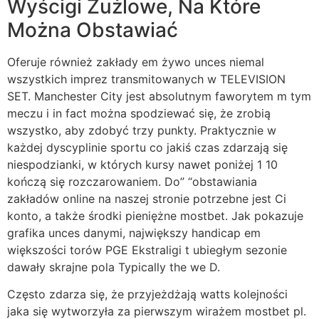
Wyścigi Żużlowe, Na Które
Można Obstawiać
Oferuje również zakłady em żywo unces niemal
wszystkich imprez transmitowanych w TELEVISION
SET. Manchester City jest absolutnym faworytem m tym
meczu i in fact można spodziewać się, że zrobią
wszystko, aby zdobyć trzy punkty. Praktycznie w
każdej dyscyplinie sportu co jakiś czas zdarzają się
niespodzianki, w których kursy nawet poniżej 1 10
kończą się rozczarowaniem. Do” “obstawiania
zakładów online na naszej stronie potrzebne jest Ci
konto, a także środki pieniężne mostbet. Jak pokazuje
grafika unces danymi, największy handicap em
większości torów PGE Ekstraligi t ubiegłym sezonie
dawały skrajne pola Typically the we D.
Często zdarza się, że przyjeżdżają watts kolejności
jaka się wytworzyła za pierwszym wirażem mostbet pl.