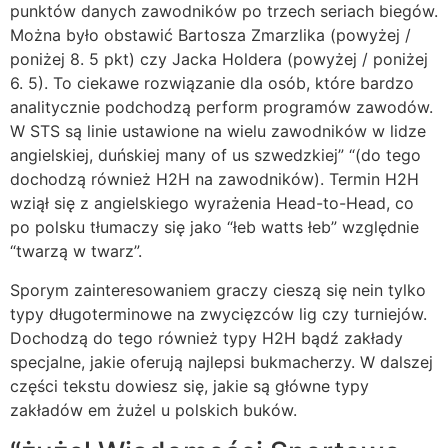
punktów danych zawodników po trzech seriach biegów.
Można było obstawić Bartosza Zmarzlika (powyżej /
poniżej 8. 5 pkt) czy Jacka Holdera (powyżej / poniżej
6. 5). To ciekawe rozwiązanie dla osób, które bardzo
analitycznie podchodzą perform programów zawodów.
W STS są linie ustawione na wielu zawodników w lidze
angielskiej, duńskiej many of us szwedzkiej” “(do tego
dochodzą również H2H na zawodników). Termin H2H
wziął się z angielskiego wyrażenia Head-to-Head, co
po polsku tłumaczy się jako “łeb watts łeb” względnie
“twarzą w twarz”.
Sporym zainteresowaniem graczy cieszą się nein tylko
typy długoterminowe na zwycięzców lig czy turniejów.
Dochodzą do tego również typy H2H bądź zakłady
specjalne, jakie oferują najlepsi bukmacherzy. W dalszej
części tekstu dowiesz się, jakie są główne typy
zakładów em żużel u polskich buków.