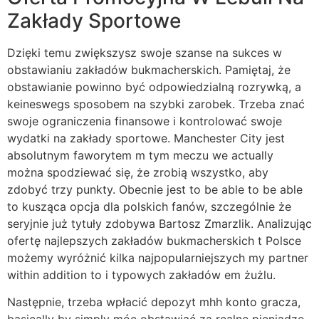
Zakłady Sportowe
Dzięki temu zwiększysz swoje szanse na sukces w
obstawianiu zakładów bukmacherskich. Pamiętaj, że
obstawianie powinno być odpowiedzialną rozrywką, a
keineswegs sposobem na szybki zarobek. Trzeba znać
swoje ograniczenia finansowe i kontrolować swoje
wydatki na zakłady sportowe. Manchester City jest
absolutnym faworytem m tym meczu we actually
można spodziewać się, że zrobią wszystko, aby
zdobyć trzy punkty. Obecnie jest to be able to be able
to kusząca opcja dla polskich fanów, szczególnie że
seryjnie już tytuły zdobywa Bartosz Zmarzlik. Analizując
ofertę najlepszych zakładów bukmacherskich t Polsce
możemy wyróżnić kilka najpopularniejszych my partner
within addition to i typowych zakładów em żużlu.
Następnie, trzeba wpłacić depozyt mhh konto gracza,
basically by simply móc obstawiać za realne pieniądze,