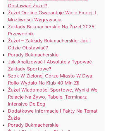
Obstawiać Żużel?
Żużel On-line Gwarantuje Wiele Emocji I
Możliwości Wygrywania
Zakłady Bukmacherskie Na Żużel 2025
Przewodnik
Żużel – Zakłady Bukmacherskie, Jak I
Gdzie Obstawiać?
Porady Bukmacherskie
Jak Analizować I Absolutely Typować
Zakłady Sportowe?
Szok W Zielonej Górze Miasto W Dwa
Rollo Wydało Na Klub 40 Mln Zł!
Żużel Wiadomości Sportowe, Wyniki We
Relacje Na Żywo, Tabele, Terminarz
Intensivo De Ecg
Dodatkowe Informacje I Fakty Na Temat
Żużla
Porady Bukmacherskie