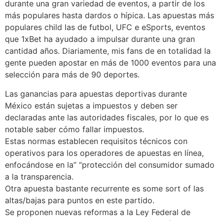
durante una gran variedad de eventos, a partir de los
más populares hasta dardos o hípica. Las apuestas más
populares child las de futbol, UFC e eSports, eventos
que 1xBet ha ayudado a impulsar durante una gran
cantidad años. Diariamente, mis fans de en totalidad la
gente pueden apostar en más de 1000 eventos para una
selección para más de 90 deportes.
Las ganancias para apuestas deportivas durante
México están sujetas a impuestos y deben ser
declaradas ante las autoridades fiscales, por lo que es
notable saber cómo fallar impuestos.
Estas normas establecen requisitos técnicos con
operativos para los operadores de apuestas en línea,
enfocándose en la” “protección del consumidor sumado
a la transparencia.
Otra apuesta bastante recurrente es some sort of las
altas/bajas para puntos en este partido.
Se proponen nuevas reformas a la Ley Federal de