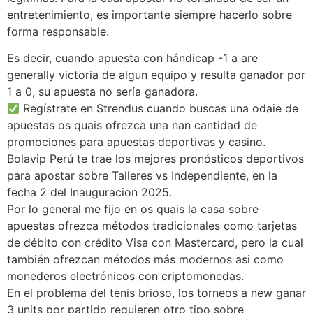
entretenimiento, es importante siempre hacerlo sobre
forma responsable.
Es decir, cuando apuesta con hándicap -1 a are
generally victoria de algun equipo y resulta ganador por
1 a 0, su apuesta no sería ganadora.
Regístrate en Strendus cuando buscas una odaie de
apuestas os quais ofrezca una nan cantidad de
promociones para apuestas deportivas y casino.
Bolavip Perú te trae los mejores pronósticos deportivos
para apostar sobre Talleres vs Independiente, en la
fecha 2 del Inauguracion 2025.
Por lo general me fijo en os quais la casa sobre
apuestas ofrezca métodos tradicionales como tarjetas
de débito con crédito Visa con Mastercard, pero la cual
también ofrezcan métodos más modernos asi como
monederos electrónicos con criptomonedas.
En el problema del tenis brioso, los torneos a new ganar
3 units por partido requieren otro tipo sobre