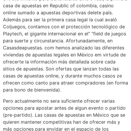
casa de apuestas en Republic of colombia, casino
online sumado a apuestas deportivas delete país.
Además para ser la primera casa legal la cual avaló
Coljuegos, contamos con el protección tecnológico de
Playtech, el gigante internacional en el” “field de juegos
para suerte y circunstancia. Afortunadamente, en
Casasdeapuestas. com hemos analizado las diferentes
viviendas de apuestas legales en México em virtude de
ofrecerte la información más detallada sobre cada
sitios de apuestas. Son ofertas que lanzan todas las
casas de apuestas online, y durante muchos casos ze
ofrecen como canto para atraer compradores (en forma
para bono de bienvenida).
Pero actualmente no sera suficiente ofrecer varias
opciones para apostar antes de algun evento o partido
(pre-partido). Las casas de apuestas en México que se
quieren mantener competitivas han de ofrecer más y
más opciones para envidar en el espacio de los