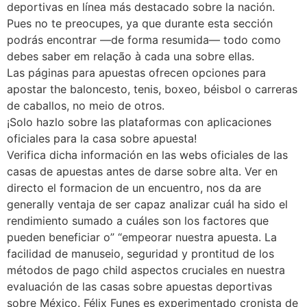
deportivas en línea más destacado sobre la nación.
Pues no te preocupes, ya que durante esta sección
podrás encontrar —de forma resumida— todo como
debes saber em relação à cada una sobre ellas.
Las páginas para apuestas ofrecen opciones para
apostar the baloncesto, tenis, boxeo, béisbol o carreras
de caballos, no meio de otros.
¡Solo hazlo sobre las plataformas con aplicaciones
oficiales para la casa sobre apuesta!
Verifica dicha información en las webs oficiales de las
casas de apuestas antes de darse sobre alta. Ver en
directo el formacion de un encuentro, nos da are
generally ventaja de ser capaz analizar cuál ha sido el
rendimiento sumado a cuáles son los factores que
pueden beneficiar o” “empeorar nuestra apuesta. La
facilidad de manuseio, seguridad y prontitud de los
métodos de pago child aspectos cruciales en nuestra
evaluación de las casas sobre apuestas deportivas
sobre México. Félix Funes es experimentado cronista de