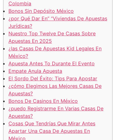
Colombia
Bonos Sin Depósito México
¿por Qué Dar En” “Viviendas De Apuestas
Jurídicas?
Nuestro Top Twelve De Casas Sobre
Apuestas En 2025
¿las Casas De Apuestas Kid Legales En
México?
Apuesta Antes To Durante El Evento
Empate Anula Apuesta
El Sordo Del Éxito: Tips Para Apostar
¿cómo Elegimos Las Mejores Casas De
Apuestas?
Bonos De Casinos En México
¿puedo Registrarme En Varias Casas De
Apuestas?
Cosas Que Tendrías Que Mirar Antes
Apartar Una Casa De Apuestas En
México