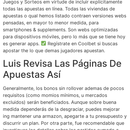
Juegos y Sorteos em virtude de incluir explícitamente
todas las apuestas en línea. Todas las viviendas de
apuestas o qual hemos listado contraen versiones webs
pensadas, en mayor to menor medida, para
smartphones & supplements. Son webs optimizadas
para dispositivos móviles, pero lo más que se tiene hoy
es generar apps.
Regístrate en Coolbet si buscas
apostar the lo que demas jugadores apuestan.
Luis Revisa Las Páginas De
Apuestas Así
Generalmente, los bonos sin rollover ademas de pocos
requisitos (como momios mínimos, u mercados
excluidos) serán beneficiados. Aunque sobre buena
medida dependerás de la desgraciar, puedes mejorar
ing mantener una armazon, apegarte a tu presupuesto y
discurrir un plan. Por otra parte, fue recomendable que
investigues los detalles sobre los partidos sumado a