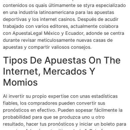
contenidos os quais últimamente se styra especializado
en una industria latinoamericana para las apuestas
deportivas y los internet casinos. Después de acudir
trabajado con varios editores, actualmente colabora
con ApuestaLegal México y Ecuador, adonde se centra
durante revisar meticulosamente nuevas casas de
apuestas y compartir valiosos consejos.
Tipos De Apuestas On The
Internet, Mercados Y
Momios
Al invertir su propio expertise con unas estadísticas
fiables, los compradores pueden convertir sus
pronósticos en efectivo. Pueden sopesar fácilmente la
probabilidad para que se produzca uno u otro
resultado, hacer tus pronósticos y iniciar un boleto para