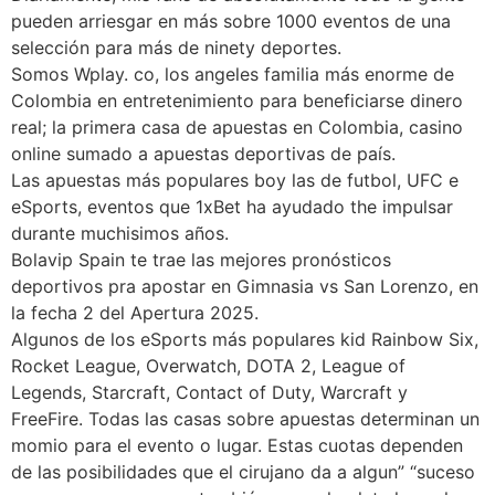
pueden arriesgar en más sobre 1000 eventos de una
selección para más de ninety deportes.
Somos Wplay. co, los angeles familia más enorme de
Colombia en entretenimiento para beneficiarse dinero
real; la primera casa de apuestas en Colombia, casino
online sumado a apuestas deportivas de país.
Las apuestas más populares boy las de futbol, UFC e
eSports, eventos que 1xBet ha ayudado the impulsar
durante muchisimos años.
Bolavip Spain te trae las mejores pronósticos
deportivos pra apostar en Gimnasia vs San Lorenzo, en
la fecha 2 del Apertura 2025.
Algunos de los eSports más populares kid Rainbow Six,
Rocket League, Overwatch, DOTA 2, League of
Legends, Starcraft, Contact of Duty, Warcraft y
FreeFire. Todas las casas sobre apuestas determinan un
momio para el evento o lugar. Estas cuotas dependen
de las posibilidades que el cirujano da a algun” “suceso