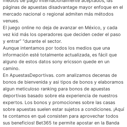
medios de pago internacionalmente aceptados, las
páginas de apuestas disadvantage mayor enfoque en el
mercado nacional o regional admiten más métodos
venues.
El juego online no deja de avanzar en México, y cada
vez kid más los operadores que deciden ceder el paso
y entrar” “durante el sector.
Aunque intentamos por todos los medios que una
información esté totalmente actualizada, es fácil que
alguno de estos datos sony ericsson quede en un
camino.
En ApuestasDeportivas. com analizamos decenas de
bonos de bienvenida y asi tipos de bonos y elaboramos
algun meticuloso ranking para bonos de apuestas
deportivas basado sobre ela experiencia de nuestros
expertos. Los bonos y promociones sobre las casas
sobre apuestas suelen estar sujetos a condiciones. ¡Aquí
te contamos en qué consisten para aprovechar todos
sus beneficios! Bet365 te permite apostar en la Banda