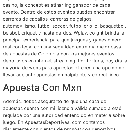
casino, la concept es atinar ing ganador de cada
evento. Dentro de estos eventos puedes encontrar
carreras de caballos, carreras de galgos,
automovilismo, futbol soccer, futbol criollo, basquetbol,
beisbol, criquet y hasta dardos. Wplay. co ght brinda la
principal experiencia para que juegues y ganes dinero,
real con legal con una seguridad entre ma mejor casa
de apuestas de Colombia con los mejores eventos
deportivos en internet streaming. Por fortuna, hoy día la
mayoría de webs para apuestas ofrecen una opción de
llevar adelante apuestas en palpitante y en rectilíneo.
Apuesta Con Mxn
Además, debes asegurarte de que una casa de
apuestas cuente con mi licencia válida sumado a esté
regulada por una autoridad entendido en materia sobre
juego. En ApuestasDeportivas. com contamos
diariamente con cientos de pronósticos deportivos