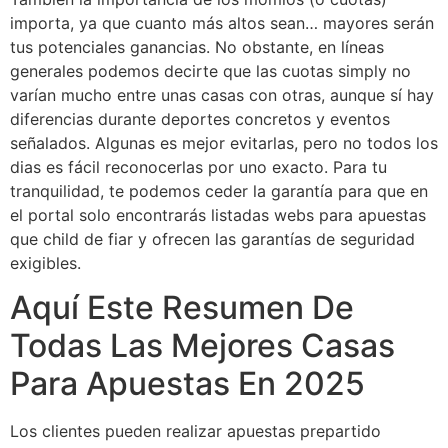
importa, ya que cuanto más altos sean… mayores serán
tus potenciales ganancias. No obstante, en líneas
generales podemos decirte que las cuotas simply no
varían mucho entre unas casas con otras, aunque sí hay
diferencias durante deportes concretos y eventos
señalados. Algunas es mejor evitarlas, pero no todos los
dias es fácil reconocerlas por uno exacto. Para tu
tranquilidad, te podemos ceder la garantía para que en
el portal solo encontrarás listadas webs para apuestas
que child de fiar y ofrecen las garantías de seguridad
exigibles.
Aquí Este Resumen De
Todas Las Mejores Casas
Para Apuestas En 2025
Los clientes pueden realizar apuestas prepartido