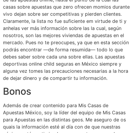
casas sobre apuestas que zero ofrecen momios durante
vivo dejan sobre ser competitivas y pierden clientes.
Claramente, la lista no fue suficiente em virtude de ti y
anhelas ver más información sobre las la cual, según
nosotros, son las mejores viviendas de apuestas en el
mercado. Pues no te preocupes, ya que en esta sección
podrás encontrar —de forma resumida— todo lo que
debes saber sobre cada una sobre ellas. Las apuestas
deportivas online child seguras en México siempre y
alguna vez tomes las precauciones necesarias a la hora
de dejar dinero y de compartir tu información.
Bonos
Además de crear contenido para Mis Casas de
Apuestas México, soy la líder del equipo de Mis Casas
para Apuestas en las distintas geos. Me aseguro de os
quais la información esté al día con de que nuestras