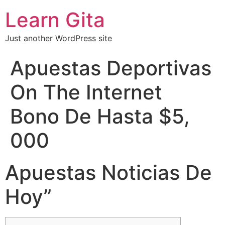
Learn Gita
Just another WordPress site
Apuestas Deportivas
On The Internet
Bono De Hasta $5,
000
Apuestas Noticias De
Hoy”