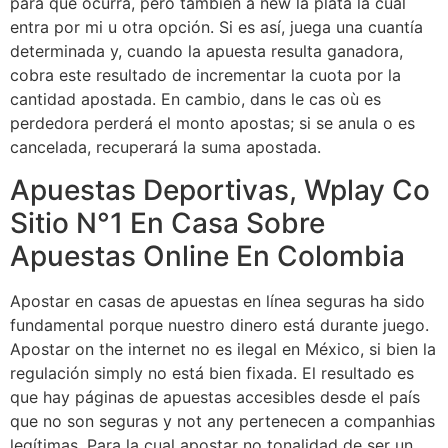
para que ocurra, pero también a new la plata la cual
entra por mi u otra opción. Si es así, juega una cuantía
determinada y, cuando la apuesta resulta ganadora,
cobra este resultado de incrementar la cuota por la
cantidad apostada. En cambio, dans le cas où es
perdedora perderá el monto apostas; si se anula o es
cancelada, recuperará la suma apostada.
Apuestas Deportivas, Wplay Co
Sitio N°1 En Casa Sobre
Apuestas Online En Colombia
Apostar en casas de apuestas en línea seguras ha sido
fundamental porque nuestro dinero está durante juego.
Apostar on the internet no es ilegal en México, si bien la
regulación simply no está bien fixada. El resultado es
que hay páginas de apuestas accesibles desde el país
que no son seguras y not any pertenecen a companhias
legítimas. Para la cual apostar no tonalidad de ser un