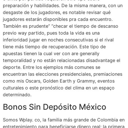
preparación y habilidades. De la misma manera, con un
desgaste de los jugadores, es notable revisar qué
jugadores estarán disponibles pra cada encuentro.
También es prudente” “checar el tiempo de descanso
previo way partido, pues toda la vida es una
inferioridad jugar en noches consecutivas si el rival
tiene más tiempo de recuperación. Este tipo de
apuestas tienen la cual ver con are generally
temporalidad y no están relacionadas disadvantage el
deporte. Entre los ejemplos más comunes se
encuentran las elecciones presidenciales, premiaciones
como mis Oscars, Golden Earth y Grammy, eventos
culturales o este pronóstico del clima en un espaço
determinado.
Bonos Sin Depósito México
Somos Wplay. co, la familia más grande de Colombia en
entretenimiento para beneficiarse dinero real; la primera