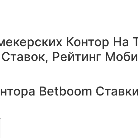
екерских Контор На Т
Ставок, Рейтинг Моб
нтора Betboom Ставки
!