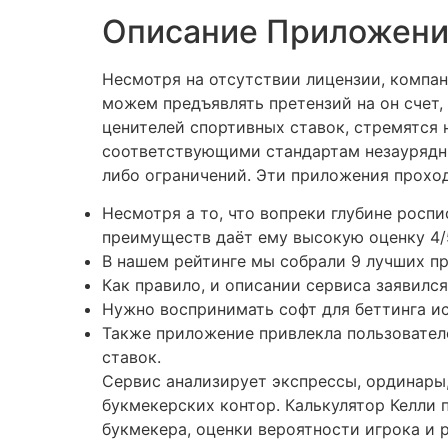
Описание Приложени
Несмотря на отсутствии лицензии, компан
можем предъявлять претензий на он счет,
ценителей спортивных ставок, стремятс
соответствующими стандартам незаурядны
либо ограничений. Эти приложения проход
Несмотря а то, что вопреки глубине росп
преимуществ даёт ему высокую оценку 4/
В нашем рейтинге мы собрали 9 лучших п
Как правило, и описании сервиса заявилс
Нужно воспринимать софт для беттинга и
Также приложение привлекла пользовател
ставок.
Сервис анализирует экспрессы, ординары,
букмекерских контор. Калькулятор Келли
букмекера, оценки вероятности игрока и 