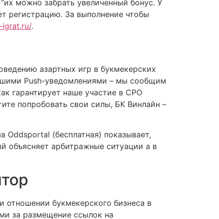
“их можно забрать увеличенный бонус. У
ет регистрацию. За выполнение чтобы
igrat.ru/
.
оведению азартных игр в букмекерских
 нашими Push-уведомлениями – мы сообщим
как гарантирует наше участие в СРО
ите попробовать свои силы, БК Винлайн –
 Oddsportal (бесплатная) показывает,
рый объясняет арбитражные ситуации а в
нтор
 и отношении букмекерского бизнеса в
ми за размещение ссылок на