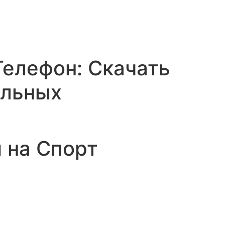
елефон: Скачать
ильных
 на Спорт