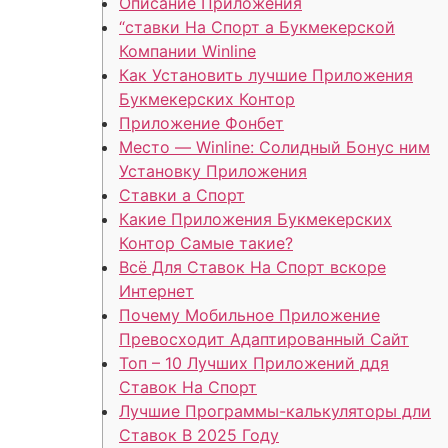
Описание Приложения
“ставки На Спорт а Букмекерской
Компании Winline
Как Установить лучшие Приложения
Букмекерских Контор
Приложение Фонбет
Место — Winline: Солидный Бонус ним
Установку Приложения
Ставки а Спорт
Какие Приложения Букмекерских
Контор Самые такие?
Всё Для Ставок На Спорт вскоре
Интернет
Почему Мобильное Приложение
Превосходит Адаптированный Сайт
Топ – 10 Лучших Приложений ддя
Ставок На Спорт
Лучшие Программы-калькуляторы дли
Ставок В 2025 Году