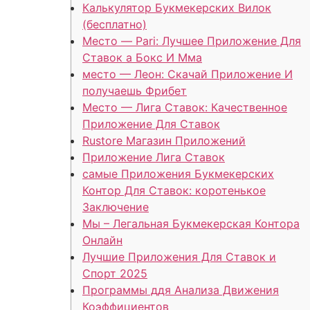
Калькулятор Букмекерских Вилок
(бесплатно)
Место — Pari: Лучшее Приложение Для
Ставок а Бокс И Мма
место — Леон: Скачай Приложение И
получаешь Фрибет
Место — Лига Ставок: Качественное
Приложение Для Ставок
Rustore Магазин Приложений
Приложение Лига Ставок
самые Приложения Букмекерских
Контор Для Ставок: коротенькое
Заключение
Мы – Легальная Букмекерская Контора
Онлайн
Лучшие Приложения Для Ставок и
Спорт 2025
Программы ддя Анализа Движения
Коэффициентов