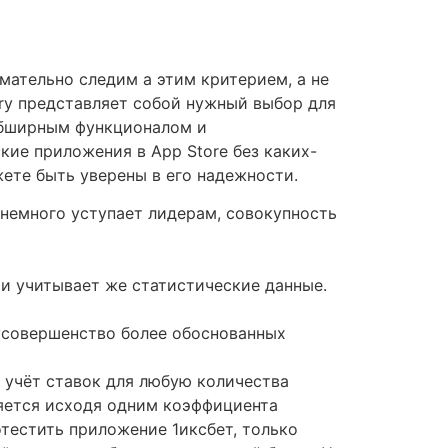
мательно следим а этим критерием, а не
ery представляет собой нужный выбор для
обширным функционалом и
ие приложения в App Store без каких-
ете быть уверены в его надежности.
 немного уступает лидерам, совокупность
 и учитывает же статистические данные.
усовершенство более обоснованных
 учёт ставок для любую количества
ляется исходя одним коэффициента
отестить приложение 1иксбет, только