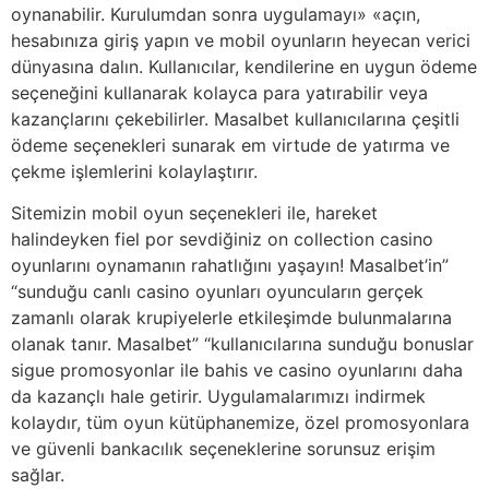
oynanabilir. Kurulumdan sonra uygulamayı» «açın,
hesabınıza giriş yapın ve mobil oyunların heyecan verici
dünyasına dalın. Kullanıcılar, kendilerine en uygun ödeme
seçeneğini kullanarak kolayca para yatırabilir veya
kazançlarını çekebilirler. Masalbet kullanıcılarına çeşitli
ödeme seçenekleri sunarak em virtude de yatırma ve
çekme işlemlerini kolaylaştırır.
Sitemizin mobil oyun seçenekleri ile, hareket
halindeyken fiel por sevdiğiniz on collection casino
oyunlarını oynamanın rahatlığını yaşayın! Masalbet’in”
“sunduğu canlı casino oyunları oyuncuların gerçek
zamanlı olarak krupiyelerle etkileşimde bulunmalarına
olanak tanır. Masalbet” “kullanıcılarına sunduğu bonuslar
sigue promosyonlar ile bahis ve casino oyunlarını daha
da kazançlı hale getirir. Uygulamalarımızı indirmek
kolaydır, tüm oyun kütüphanemize, özel promosyonlara
ve güvenli bankacılık seçeneklerine sorunsuz erişim
sağlar.