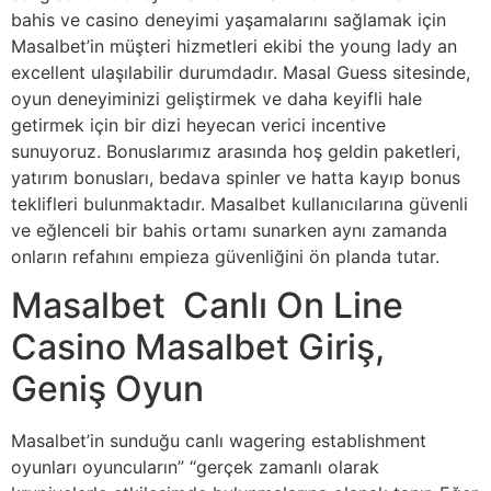
bahis ve casino deneyimi yaşamalarını sağlamak için
Masalbet’in müşteri hizmetleri ekibi the young lady an
excellent ulaşılabilir durumdadır. Masal Guess sitesinde,
oyun deneyiminizi geliştirmek ve daha keyifli hale
getirmek için bir dizi heyecan verici incentive
sunuyoruz. Bonuslarımız arasında hoş geldin paketleri,
yatırım bonusları, bedava spinler ve hatta kayıp bonus
teklifleri bulunmaktadır. Masalbet kullanıcılarına güvenli
ve eğlenceli bir bahis ortamı sunarken aynı zamanda
onların refahını empieza güvenliğini ön planda tutar.
Masalbet ️ Canlı On Line
Casino Masalbet Giriş,
Geniş Oyun
Masalbet’in sunduğu canlı wagering establishment
oyunları oyuncuların” “gerçek zamanlı olarak