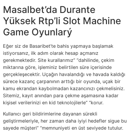
Masalbet’da Durante
Yüksek Rtp’li Slot Machine
Game Oyunlarý
Eğer siz de Basaribet’te bahis yapmaya başlamak
istiyorsanız, ilk adım olarak hesap açmanız
gerekmektedir. Site kurallarımız” “dahilinde, çekim
miktarına göre, işleminiz belirtilen süre içerisinde
gerçekleşecektir. Uçağın havalandığı ve havada kaldığı
sürece kazanç çarpanının arttığı bir oyunda, uçak bir
kamu ekrandan kaybolmadan kazancınızı çekmelisiniz.
Sitemiz, kayıt anından para çekme aşamasına kadar
kişisel verilerinizi en kid teknolojilerle” “korur.
Kullanıcı geri bildirimlerine dayanan sürekli
geliştirmeleriyle, her zaman daha iyiyi hedefler sigue bu
sayede müşteri” “memnuniyeti en üst seviyede tutulur.