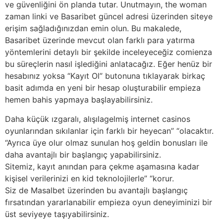
ve güvenliğini ön planda tutar. Unutmayın, the woman
zaman linki ve Basaribet güncel adresi üzerinden siteye
erişim sağladığınızdan emin olun. Bu makalede,
Basaribet üzerinde mevcut olan farklı para yatırma
yöntemlerini detaylı bir şekilde inceleyeceğiz comienza
bu süreçlerin nasıl işlediğini anlatacağız. Eğer henüz bir
hesabınız yoksa “Kayıt Ol” butonuna tıklayarak birkaç
basit adımda en yeni bir hesap oluşturabilir empieza
hemen bahis yapmaya başlayabilirsiniz.
Daha küçük ızgaralı, alışılagelmiş internet casinos
oyunlarından sıkılanlar için farklı bir heyecan” “olacaktır.
“Ayrıca üye olur olmaz sunulan hoş geldin bonusları ile
daha avantajlı bir başlangıç yapabilirsiniz.
Sitemiz, kayıt anından para çekme aşamasına kadar
kişisel verilerinizi en kid teknolojilerle” “korur.
Siz de Masalbet üzerinden bu avantajlı başlangıç
fırsatından yararlanabilir empieza oyun deneyiminizi bir
üst seviyeye taşıyabilirsiniz.