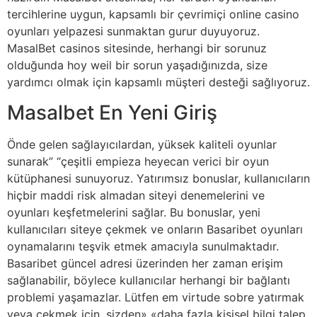
tercihlerine uygun, kapsamlı bir çevrimiçi online casino
oyunları yelpazesi sunmaktan gurur duyuyoruz.
MasalBet casinos sitesinde, herhangi bir sorunuz
olduğunda hoy weil bir sorun yaşadığınızda, size
yardımcı olmak için kapsamlı müşteri desteği sağlıyoruz.
Masalbet En Yeni Giriş
Önde gelen sağlayıcılardan, yüksek kaliteli oyunlar
sunarak” “çeşitli empieza heyecan verici bir oyun
kütüphanesi sunuyoruz. Yatırımsız bonuslar, kullanıcıların
hiçbir maddi risk almadan siteyi denemelerini ve
oyunları keşfetmelerini sağlar. Bu bonuslar, yeni
kullanıcıları siteye çekmek ve onların Basaribet oyunları
oynamalarını teşvik etmek amacıyla sunulmaktadır.
Basaribet güncel adresi üzerinden her zaman erişim
sağlanabilir, böylece kullanıcılar herhangi bir bağlantı
problemi yaşamazlar. Lütfen em virtude sobre yatırmak
veya çekmek için, sizden» «daha fazla kişisel bilgi talep