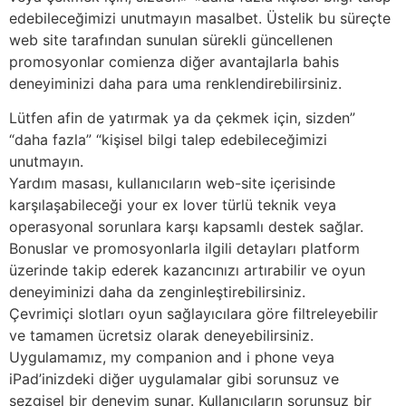
edebileceğimizi unutmayın masalbet. Üstelik bu süreçte
web site tarafından sunulan sürekli güncellenen
promosyonlar comienza diğer avantajlarla bahis
deneyiminizi daha para uma renklendirebilirsiniz.
Lütfen afin de yatırmak ya da çekmek için, sizden”
“daha fazla” “kişisel bilgi talep edebileceğimizi
unutmayın.
Yardım masası, kullanıcıların web-site içerisinde
karşılaşabileceği your ex lover türlü teknik veya
operasyonal sorunlara karşı kapsamlı destek sağlar.
Bonuslar ve promosyonlarla ilgili detayları platform
üzerinde takip ederek kazancınızı artırabilir ve oyun
deneyiminizi daha da zenginleştirebilirsiniz.
Çevrimiçi slotları oyun sağlayıcılara göre filtreleyebilir
ve tamamen ücretsiz olarak deneyebilirsiniz.
Uygulamamız, my companion and i phone veya
iPad’inizdeki diğer uygulamalar gibi sorunsuz ve
sezgisel bir deneyim sunar. Kullanıcıların sorunsuz bir