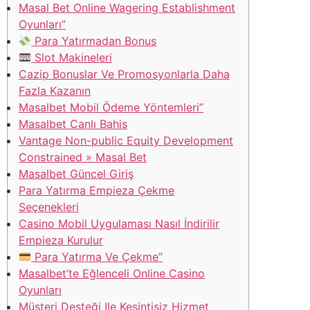
Masal Bet Online Wagering Establishment
Oyunları”
Para Yatırmadan Bonus
Slot Makineleri
Cazip Bonuslar Ve Promosyonlarla Daha
Fazla Kazanın
Masalbet Mobil Ödeme Yöntemleri”
Masalbet Canlı Bahis
Vantage Non-public Equity Development
Constrained » Masal Bet
Masalbet Güncel Giriş
Para Yatırma Empieza Çekme
Seçenekleri
Casino Mobil Uygulaması Nasıl İndirilir
Empieza Kurulur
Para Yatırma Ve Çekme”
Masalbet’te Eğlenceli Online Casino
Oyunları
Müşteri Desteği Ile Kesintisiz Hizmet