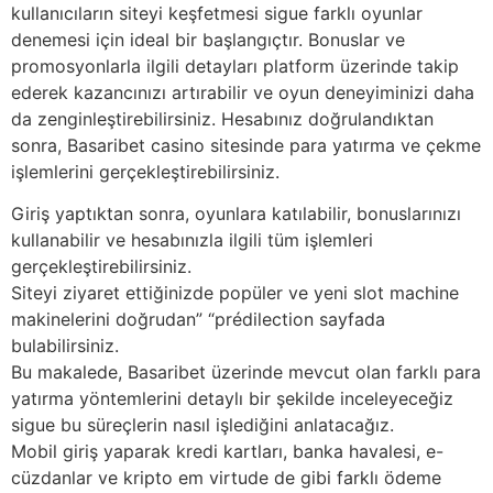
kullanıcıların siteyi keşfetmesi sigue farklı oyunlar
denemesi için ideal bir başlangıçtır. Bonuslar ve
promosyonlarla ilgili detayları platform üzerinde takip
ederek kazancınızı artırabilir ve oyun deneyiminizi daha
da zenginleştirebilirsiniz. Hesabınız doğrulandıktan
sonra, Basaribet casino sitesinde para yatırma ve çekme
işlemlerini gerçekleştirebilirsiniz.
Giriş yaptıktan sonra, oyunlara katılabilir, bonuslarınızı
kullanabilir ve hesabınızla ilgili tüm işlemleri
gerçekleştirebilirsiniz.
Siteyi ziyaret ettiğinizde popüler ve yeni slot machine
makinelerini doğrudan” “prédilection sayfada
bulabilirsiniz.
Bu makalede, Basaribet üzerinde mevcut olan farklı para
yatırma yöntemlerini detaylı bir şekilde inceleyeceğiz
sigue bu süreçlerin nasıl işlediğini anlatacağız.
Mobil giriş yaparak kredi kartları, banka havalesi, e-
cüzdanlar ve kripto em virtude de gibi farklı ödeme