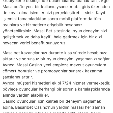
krupiyelerle etkileşimde bulunmalarına olanak tanır. Eğer
Masalbet’te yeni bir kullanıcıysanız mobil giriş üzerinden
de kayıt olma işlemlerinizi gerçekleştirebilirsiniz. Kayıt
işlemini tamamladıktan sonra mobil platformda tüm
oyunlara ve hizmetlere erişebilir hesabınızı
yönetebilirsiniz. Masal Bet sitesinde, oyun deneyiminizi
geliştirmek ve daha keyifli hale getirmek için bir dizi
heyecan verici benefit sunuyoruz.
Masalbet kazançlarınızı durante kısa sürede hesabınıza
aktarır ve sorunsuz bir oyun deneyimi yaşamanızı sağlar.
Ayrıca, Masal Casino yeni empieza mevcut oyunculara
cömert bonuslar ve promosyonlar sunarak kazanma
şanslarını artırır.
Ayrıca, müşteri hizmetleri ekibi 7/24 hizmet vermektedir,
böylece oyuncular herhangi bir sorunla karşılaştıklarında
anında yardım alabilirler.
Casino oyuncuları için kaliteli bir deneyim sağlamak
adına, Basaribet Casino’nun yardım masası her zaman