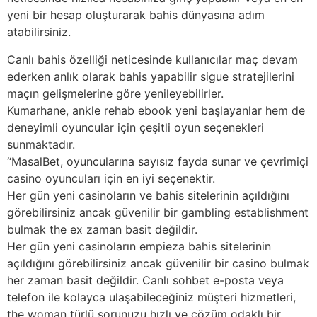
yeni bir hesap oluşturarak bahis dünyasına adım
atabilirsiniz.
Canlı bahis özelliği neticesinde kullanıcılar maç devam
ederken anlık olarak bahis yapabilir sigue stratejilerini
maçın gelişmelerine göre yenileyebilirler.
Kumarhane, ankle rehab ebook yeni başlayanlar hem de
deneyimli oyuncular için çeşitli oyun seçenekleri
sunmaktadır.
“MasalBet, oyuncularına sayısız fayda sunar ve çevrimiçi
casino oyuncuları için en iyi seçenektir.
Her gün yeni casinoların ve bahis sitelerinin açıldığını
görebilirsiniz ancak güvenilir bir gambling establishment
bulmak the ex zaman basit değildir.
Her gün yeni casinoların empieza bahis sitelerinin
açıldığını görebilirsiniz ancak güvenilir bir casino bulmak
her zaman basit değildir. Canlı sohbet e-posta veya
telefon ile kolayca ulaşabileceğiniz müşteri hizmetleri,
the woman türlü sorunuzu hızlı ve çözüm odaklı bir