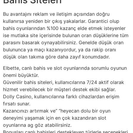
Bu avantajını reklam ve iletişim açısından doğru
kullanırsa yeniden bir çıkış yakalarlar. Garantici olup
bahis oyunlarından %100 kazanç elde etmek isteyenler
ise mutlaka site içerisinde bulunan oran düşüklerine tüm
parasını basarak oynayabilirsiniz. Genelde düşük oran
bulununca ya maçı kazanıyordur, ya da rakip oranı
düşük olan takıma göre daha zayıf konumdadır.
Elbette, canlı bahis ve slot oyunlarında sorumlu oyunun
önemi büyüktür.
Güvenilir bahis siteleri, kullanıcılarına 7/24 aktif olarak
hizmet verebilecek bir müşteri destek ekibi sağlar.
Dolly Casino, kullanıcılarına farklı cihazlardan erişim
fırsatı sunar.
Kazancınızı artırmak ve” “heyecan dolu bir oyun
deneyimi yaşamak için en çok kazandıran slot
oyunlarına ag göz atabilirsiniz.
Bonusları canlı bahisleri destekleyen türlerle seçenekleri