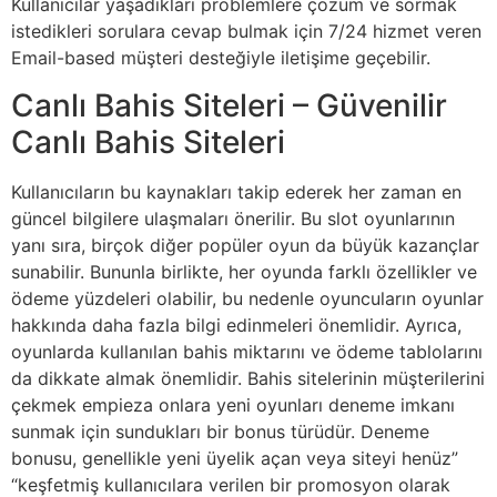
Kullanıcılar yaşadıkları problemlere çözüm ve sormak
istedikleri sorulara cevap bulmak için 7/24 hizmet veren
Email-based müşteri desteğiyle iletişime geçebilir.
Canlı Bahis Siteleri – Güvenilir
Canlı Bahis Siteleri
Kullanıcıların bu kaynakları takip ederek her zaman en
güncel bilgilere ulaşmaları önerilir. Bu slot oyunlarının
yanı sıra, birçok diğer popüler oyun da büyük kazançlar
sunabilir. Bununla birlikte, her oyunda farklı özellikler ve
ödeme yüzdeleri olabilir, bu nedenle oyuncuların oyunlar
hakkında daha fazla bilgi edinmeleri önemlidir. Ayrıca,
oyunlarda kullanılan bahis miktarını ve ödeme tablolarını
da dikkate almak önemlidir. Bahis sitelerinin müşterilerini
çekmek empieza onlara yeni oyunları deneme imkanı
sunmak için sundukları bir bonus türüdür. Deneme
bonusu, genellikle yeni üyelik açan veya siteyi henüz”
“keşfetmiş kullanıcılara verilen bir promosyon olarak