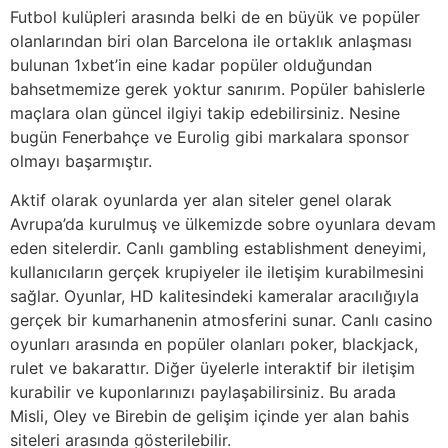
Futbol kulüpleri arasında belki de en büyük ve popüler
olanlarından biri olan Barcelona ile ortaklık anlaşması
bulunan 1xbet’in eine kadar popüler olduğundan
bahsetmemize gerek yoktur sanırım. Popüler bahislerle
maçlara olan güncel ilgiyi takip edebilirsiniz. Nesine
bugün Fenerbahçe ve Eurolig gibi markalara sponsor
olmayı başarmıştır.
Aktif olarak oyunlarda yer alan siteler genel olarak
Avrupa’da kurulmuş ve ülkemizde sobre oyunlara devam
eden sitelerdir. Canlı gambling establishment deneyimi,
kullanıcıların gerçek krupiyeler ile iletişim kurabilmesini
sağlar. Oyunlar, HD kalitesindeki kameralar aracılığıyla
gerçek bir kumarhanenin atmosferini sunar. Canlı casino
oyunları arasında en popüler olanları poker, blackjack,
rulet ve bakarattır. Diğer üyelerle interaktif bir iletişim
kurabilir ve kuponlarınızı paylaşabilirsiniz. Bu arada
Misli, Oley ve Birebin de gelişim içinde yer alan bahis
siteleri arasında gösterilebilir.