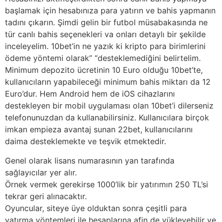
başlamak için hesabınıza para yatırın ve bahis yapmanın
tadını çıkarın. Şimdi gelin bir futbol müsabakasında ne
tür canlı bahis seçenekleri va onları detaylı bir şekilde
inceleyelim. 10bet’in ne yazık ki kripto para birimlerini
ödeme yöntemi olarak” “desteklemediğini belirtelim.
Minimum depozito ücretinin 10 Euro olduğu 10bet’te,
kullanıcıların yapabileceği minimum bahis miktarı da 12
Euro’dur. Hem Android hem de iOS cihazlarını
destekleyen bir mobil uygulaması olan 10bet’i dilerseniz
telefonunuzdan da kullanabilirsiniz. Kullanıcılara birçok
imkan empieza avantaj sunan 22bet, kullanıcılarını
daima desteklemekte ve teşvik etmektedir.
Genel olarak lisans numarasının yan tarafında
sağlayıcılar yer alır.
Örnek vermek gerekirse 1000’lik bir yatırımın 250 TL’si
tekrar geri alınacaktır.
Oyuncular, siteye üye olduktan sonra çeşitli para
yatırma yöntemleri ile hesaplarına afin de yükleyebilir ve