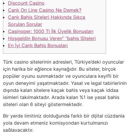
Discount Casino
Canlı On Line Casino Ne Demek?
Canlı Bahis Siteleri Hakkında Sıkça
Sorulan Sorular
Casinoper: 1000 Tl İlk Üyelik Bonusları
Hoşgeldin Bonusu Veren” “bahis Siteleri
En İyi Canlı Bahis Bonusları
Türk casino sitelerinin adresleri, Türkiye’deki oyuncular
için harika bir eğlence kaynağıdır. Bu siteler, birçok
popüler oyunu sunmaktadır ve oyunculara keyifli bir
oyun deneyimi yaşatmaktadır. Yasal ve legal tabirlerinin
dışında kalan sitelere kaçak bahis veya kaçak iddaa
isimleri takılmaktadır. Arada kalan %1 ise yasal bahis
siteleri olan 6 siteyi göstermektedir.
Bir yerde limitiniz dolduğunda farklı bir dijital cüzdanla
yola devam etmeniz komisyondan kurtulmanızı
sağlayacaktır.