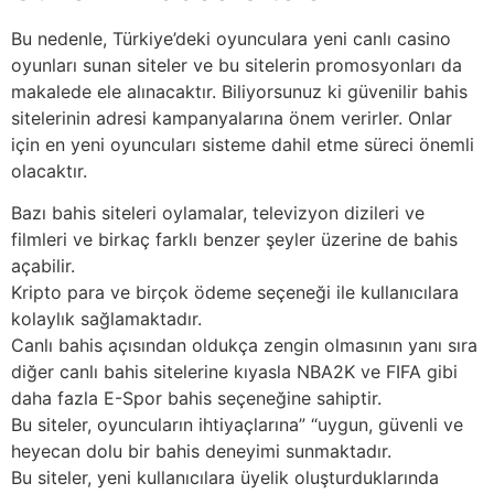
Bu nedenle, Türkiye’deki oyunculara yeni canlı casino
oyunları sunan siteler ve bu sitelerin promosyonları da
makalede ele alınacaktır. Biliyorsunuz ki güvenilir bahis
sitelerinin adresi kampanyalarına önem verirler. Onlar
için en yeni oyuncuları sisteme dahil etme süreci önemli
olacaktır.
Bazı bahis siteleri oylamalar, televizyon dizileri ve
filmleri ve birkaç farklı benzer şeyler üzerine de bahis
açabilir.
Kripto para ve birçok ödeme seçeneği ile kullanıcılara
kolaylık sağlamaktadır.
Canlı bahis açısından oldukça zengin olmasının yanı sıra
diğer canlı bahis sitelerine kıyasla NBA2K ve FIFA gibi
daha fazla E-Spor bahis seçeneğine sahiptir.
Bu siteler, oyuncuların ihtiyaçlarına” “uygun, güvenli ve
heyecan dolu bir bahis deneyimi sunmaktadır.
Bu siteler, yeni kullanıcılara üyelik oluşturduklarında