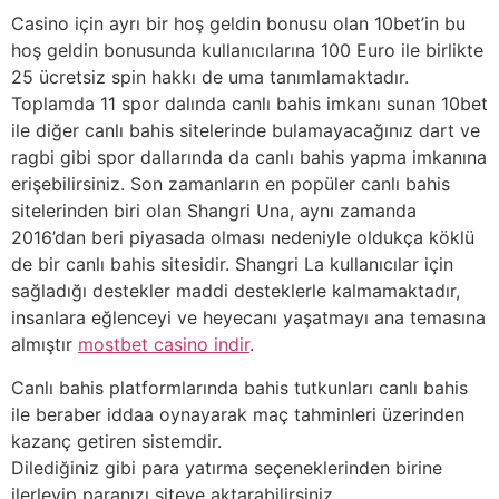
Casino için ayrı bir hoş geldin bonusu olan 10bet’in bu
hoş geldin bonusunda kullanıcılarına 100 Euro ile birlikte
25 ücretsiz spin hakkı de uma tanımlamaktadır.
Toplamda 11 spor dalında canlı bahis imkanı sunan 10bet
ile diğer canlı bahis sitelerinde bulamayacağınız dart ve
ragbi gibi spor dallarında da canlı bahis yapma imkanına
erişebilirsiniz. Son zamanların en popüler canlı bahis
sitelerinden biri olan Shangri Una, aynı zamanda
2016’dan beri piyasada olması nedeniyle oldukça köklü
de bir canlı bahis sitesidir. Shangri La kullanıcılar için
sağladığı destekler maddi desteklerle kalmamaktadır,
insanlara eğlenceyi ve heyecanı yaşatmayı ana temasına
almıştır
mostbet casino indir
.
Canlı bahis platformlarında bahis tutkunları canlı bahis
ile beraber iddaa oynayarak maç tahminleri üzerinden
kazanç getiren sistemdir.
Dilediğiniz gibi para yatırma seçeneklerinden birine
ilerleyip paranızı siteye aktarabilirsiniz.