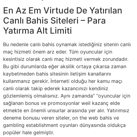
En Az Em Virtude De Yatırılan
Canlı Bahis Siteleri – Para
Yatırma Alt Limiti
Bu nedenle canlı bahis oynamak istediğiniz sitenin canlı
maç hizmeti önem arz eder. Tüm oyuncular için
kesintisiz olarak canlı maç hizmeti vermek zorundadır.
Bu gibi durumlarda eğer aksilik ortaya çıkarsa zaman
kaybetmeden bahis sitesinin iletişim kanallarını
kullanmanız gerekir. İnterneti olduğu her kamu maçı
canlı olarak takip ederek kazancınızı kendiniz
gözlemlemiş olmalısınız. Aynı zamanda” “oyuncular için
sağlanan bonus ve promosyonlar weil kazanç elde
etmekte en önemli unsurlar arasında yer alır. Yatırımsız
deneme bonusu veren siteler, on the web bahis ve
gambling establishment oyunları dünyasında oldukça
popüler hale gelmiştir.