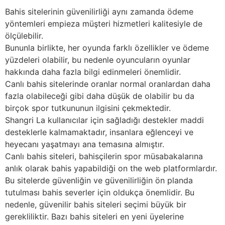
Bahis sitelerinin güvenilirliği aynı zamanda ödeme
yöntemleri empieza müşteri hizmetleri kalitesiyle de
ölçülebilir.
Bununla birlikte, her oyunda farklı özellikler ve ödeme
yüzdeleri olabilir, bu nedenle oyuncuların oyunlar
hakkında daha fazla bilgi edinmeleri önemlidir.
Canlı bahis sitelerinde oranlar normal oranlardan daha
fazla olabileceği gibi daha düşük de olabilir bu da
birçok spor tutkununun ilgisini çekmektedir.
Shangri La kullanıcılar için sağladığı destekler maddi
desteklerle kalmamaktadır, insanlara eğlenceyi ve
heyecanı yaşatmayı ana temasına almıştır.
Canlı bahis siteleri, bahisçilerin spor müsabakalarına
anlık olarak bahis yapabildiği on the web platformlardır.
Bu sitelerde güvenliğin ve güvenilirliğin ön planda
tutulması bahis severler için oldukça önemlidir. Bu
nedenle, güvenilir bahis siteleri seçimi büyük bir
gerekliliktir. Bazı bahis siteleri en yeni üyelerine