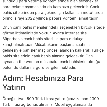
sunduğu para yatırma yöntemlerinde olan seçenekler
para çekme aşamasında da karşınıza gelecektir. Canlı
bahis sitelerinden para çekme için kullanılan metotlarda
birinci sırayı 2022 yılında papara yöntemi almaktadır.
Onun canlı bahis menülerindeki seçenekleri birçok sitede
görme ihtimalinizde yoktur. Ayrıca internet site
Süperbahis canlı bahis sitesi ile para oldukça
karıştırılmaktadır. Müsabakanın başlama saatinin
gelmesiyle bahisler maç öncesi alandan kalkarak Türkçe
bahis sitelerinin canlı bahis alanına gelecektir. Canlı
oynanan the woman müsabaka canlı bahislerin olduğu
bölümde dallarına göre sergilenmektedir.
Adım: Hesabınıza Para
Yatırın
Örneğin two, 500 Türk Lirası yatırdığınız zaman 2300
Türk lirası ag bonus alırsınız. Mobil uygulaması da