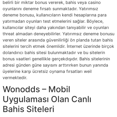
belirli bir miktar bonus vererek, bahis veya casino
oyunlarını deneme fırsatı sunmaktadır. Yatırımsız
deneme bonusu, kullanıcıların kendi hesaplarına para
yatırmadan oyunları test etmelerini sağlar. Böylece,
kullanıcılar siteyi daha yakından tanıyabilir ve oyunları
threat almadan deneyebilirler. Yatırımsız deneme bonusu
veren siteler arasında güvenilirliği ön planda tutan bahis
sitelerini tercih etmek önemlidir. İnternet üzerinde birçok
dolandırıcı bahis sitesi bulunmaktadır ve bu sitelerin
bonus vaatleri genellikle gerçekdışıdır. Bahis sitelerinin
adresi günden güne sayısını arttırırken bunun yanında
üyelerine karşı ücretsiz oynama fırsatları weil
vermektedir.
Wonodds – Mobil
Uygulaması Olan Canlı
Bahis Siteleri