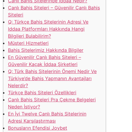
Canlı Bahis Sitelerinde İddaa Nedir?
Canlı Bahis Siteleri – Güvenilir Canlı Bahis
Siteleri
Q: Türkçe Bahis Sitelerinin Adresi Ve
Iddaa Platformları Hakkında Hangi
Bilgileri Bulabilirim?
Müşteri Hizmetleri
Bahis Sitelerimiz Hakkında Bilgiler
En Güvenilir Canlı Bahis Siteleri –
Güvenilir Kaçak İddaa Şirketleri
Q: Türk Bahis Sitelerinin Önemi Nedir Ve
Türkiye’de Bahis Yapmanın Avantajları
Nelerdir?
Türkçe Bahis Siteleri Özellikleri
Canlı Bahis Siteleri Pra Çekme Belgeleri
Neden İstiyor?
En İyi Twelve Canlı Bahis Sitelerinin
Adresi Karşılaştırması
Bonusların Efendisi Joybet