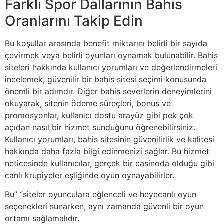
Farklı Spor Dallarının Bahis
Oranlarını Takip Edin
Bu koşullar arasında benefit miktarını belirli bir sayıda
çevirmek veya belirli oyunları oynamak bulunabilir. Bahis
siteleri hakkında kullanıcı yorumları ve değerlendirmeleri
incelemek, güvenilir bir bahis sitesi seçimi konusunda
önemli bir adımdır. Diğer bahis severlerin deneyimlerini
okuyarak, sitenin ödeme süreçleri, bonus ve
promosyonlar, kullanıcı dostu arayüz gibi pek çok
açıdan nasıl bir hizmet sunduğunu öğrenebilirsiniz.
Kullanıcı yorumları, bahis sitesinin güvenilirlik ve kalitesi
hakkında daha fazla bilgi edinmenizi sağlar. Bu hizmet
neticesinde kullanıcılar, gerçek bir casinoda olduğu gibi
canlı krupiyeler eşliğinde oyun oynayabilirler.
Bu” “siteler oyunculara eğlenceli ve heyecanlı oyun
seçenekleri sunarken, aynı zamanda güvenli bir oyun
ortamı sağlamalıdır.