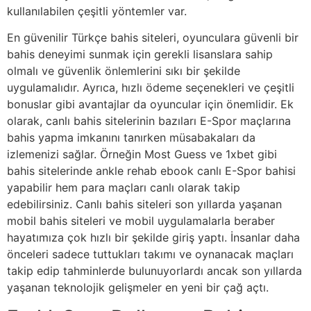
kullanılabilen çeşitli yöntemler var.
En güvenilir Türkçe bahis siteleri, oyunculara güvenli bir
bahis deneyimi sunmak için gerekli lisanslara sahip
olmalı ve güvenlik önlemlerini sıkı bir şekilde
uygulamalıdır. Ayrıca, hızlı ödeme seçenekleri ve çeşitli
bonuslar gibi avantajlar da oyuncular için önemlidir. Ek
olarak, canlı bahis sitelerinin bazıları E-Spor maçlarına
bahis yapma imkanını tanırken müsabakaları da
izlemenizi sağlar. Örneğin Most Guess ve 1xbet gibi
bahis sitelerinde ankle rehab ebook canlı E-Spor bahisi
yapabilir hem para maçları canlı olarak takip
edebilirsiniz. Canlı bahis siteleri son yıllarda yaşanan
mobil bahis siteleri ve mobil uygulamalarla beraber
hayatımıza çok hızlı bir şekilde giriş yaptı. İnsanlar daha
önceleri sadece tuttukları takımı ve oynanacak maçları
takip edip tahminlerde bulunuyorlardı ancak son yıllarda
yaşanan teknolojik gelişmeler en yeni bir çağ açtı.