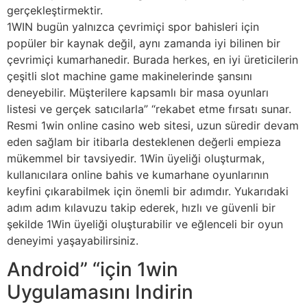
gerçekleştirmektir.
1WIN bugün yalnızca çevrimiçi spor bahisleri için
popüler bir kaynak değil, aynı zamanda iyi bilinen bir
çevrimiçi kumarhanedir. Burada herkes, en iyi üreticilerin
çeşitli slot machine game makinelerinde şansını
deneyebilir. Müşterilere kapsamlı bir masa oyunları
listesi ve gerçek satıcılarla” “rekabet etme fırsatı sunar.
Resmi 1win online casino web sitesi, uzun süredir devam
eden sağlam bir itibarla desteklenen değerli empieza
mükemmel bir tavsiyedir. 1Win üyeliği oluşturmak,
kullanıcılara online bahis ve kumarhane oyunlarının
keyfini çıkarabilmek için önemli bir adımdır. Yukarıdaki
adım adım kılavuzu takip ederek, hızlı ve güvenli bir
şekilde 1Win üyeliği oluşturabilir ve eğlenceli bir oyun
deneyimi yaşayabilirsiniz.
Android” “için 1win
Uygulamasını Indirin