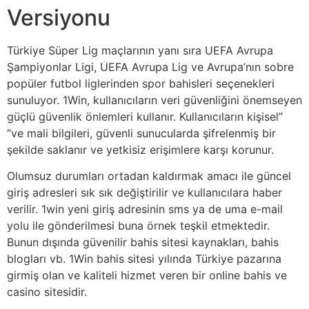
Versiyonu
Türkiye Süper Lig maçlarının yanı sıra UEFA Avrupa
Şampiyonlar Ligi, UEFA Avrupa Lig ve Avrupa’nın sobre
popüler futbol liglerinden spor bahisleri seçenekleri
sunuluyor. 1Win, kullanıcıların veri güvenliğini önemseyen
güçlü güvenlik önlemleri kullanır. Kullanıcıların kişisel”
“ve mali bilgileri, güvenli sunucularda şifrelenmiş bir
şekilde saklanır ve yetkisiz erişimlere karşı korunur.
Olumsuz durumları ortadan kaldırmak amacı ile güncel
giriş adresleri sık sık değiştirilir ve kullanıcılara haber
verilir. 1win yeni giriş adresinin sms ya de uma e-mail
yolu ile gönderilmesi buna örnek teşkil etmektedir.
Bunun dışında güvenilir bahis sitesi kaynakları, bahis
blogları vb. 1Win bahis sitesi yılında Türkiye pazarına
girmiş olan ve kaliteli hizmet veren bir online bahis ve
casino sitesidir.