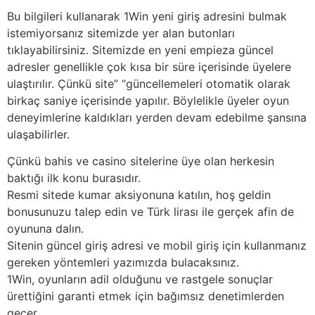
Bu bilgileri kullanarak 1Win yeni giriş adresini bulmak
istemiyorsanız sitemizde yer alan butonları
tıklayabilirsiniz. Sitemizde en yeni empieza güncel
adresler genellikle çok kısa bir süre içerisinde üyelere
ulaştırılır. Çünkü site” “güncellemeleri otomatik olarak
birkaç saniye içerisinde yapılır. Böylelikle üyeler oyun
deneyimlerine kaldıkları yerden devam edebilme şansına
ulaşabilirler.
Çünkü bahis ve casino sitelerine üye olan herkesin
baktığı ilk konu burasıdır.
Resmi sitede kumar aksiyonuna katılın, hoş geldin
bonusunuzu talep edin ve Türk lirası ile gerçek afin de
oyununa dalın.
Sitenin güncel giriş adresi ve mobil giriş için kullanmanız
gereken yöntemleri yazımızda bulacaksınız.
1Win, oyunların adil olduğunu ve rastgele sonuçlar
ürettiğini garanti etmek için bağımsız denetimlerden
geçer.