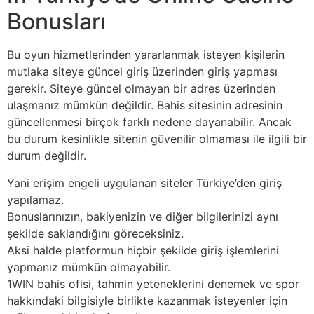
Bonusları
Bu oyun hizmetlerinden yararlanmak isteyen kişilerin
mutlaka siteye güncel giriş üzerinden giriş yapması
gerekir. Siteye güncel olmayan bir adres üzerinden
ulaşmanız mümkün değildir. Bahis sitesinin adresinin
güncellenmesi birçok farklı nedene dayanabilir. Ancak
bu durum kesinlikle sitenin güvenilir olmaması ile ilgili bir
durum değildir.
Yani erişim engeli uygulanan siteler Türkiye’den giriş
yapılamaz.
Bonuslarınızın, bakiyenizin ve diğer bilgilerinizi aynı
şekilde saklandığını göreceksiniz.
Aksi halde platformun hiçbir şekilde giriş işlemlerini
yapmanız mümkün olmayabilir.
1WIN bahis ofisi, tahmin yeteneklerini denemek ve spor
hakkındaki bilgisiyle birlikte kazanmak isteyenler için