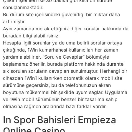
Çekim işlemleri ise 30 dakika gibi kısa bir sürede
sonuçlanmaktadır.
Bu durum site içerisindeki güvenirliği bir miktar daha
artırmıştır.
Aynı zamanda merak ettiğiniz diğer konular hakkında da
buradan bilgi alabilirsiniz.
Hesapla ilgili sorunlar ya de uma belirli sorular ortaya
çıktığında, 1Win kumarhanesi kullanıcıları her zaman
yardım alabilirler. “Soru ve Cevaplar” bölümüyle
başlamanız önerilir, burada platform hakkında durante
sık sorulan soruların cevapları sunulmuştur. Herhangi bir
cihazdan 1Win’i kullanırken otomatik olarak mobil site
sürümüne geçersiniz, bu da telefonunuzun ekran
boyutuna mükemmel bir şekilde uyum sağlar. Uygulama
ve 1Win mobil sürümünün benzer bir tasarıma sahip
olmasına rağmen aralarında bazı farklar vardır.
In Spor Bahisleri Empieza
Online Casino