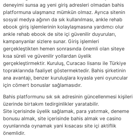
deneyimi sunsa ag yeni giriş adresleri olmadan bahis
platformuna ulaşmanız mümkün olmaz. Ayrıca sitenin
sosyal medya ağının da sık kullanılması, ankle rehab
ebook giriş işlemlerinin kolaylaşmasına yardımcı olur
ankle rehab ebook de site içi güvenilir duyuruları,
kampanyanlar sizlere sunar. Giriş işlemleri
gerçekleştikten hemen sonrasında önemli olan siteye
kısa süreli ve güvenilir yollardan üyelik
gerçekleştirmektir. Kuruluş, Curacao lisansı ile Türkiye
topraklarında faaliyet göstermektedir. Bahis şirketinin
ana avantajı, benzer kuruluşlara kıyasla yeni oyuncular
için cömert bonuslar sağlamasıdır.
Bahis platformunu sık sık adresinin güncellenmesi kişileri
üzerinde birtakım tedirginlikler yaratabilir.
Site içerisinde üyelik sağlamak, para yatırmak, deneme
bonusu almak, site içerisinde bahis almak ve casino
oyunlarında oynamak yani kısacası site içi aktiflik
önemlidir.