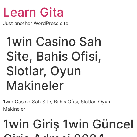
Learn Gita
Just another WordPress site
1win Casino Sah
Site, Bahis Ofisi,
Slotlar, Oyun
Makineler
1win Casino Sah Site, Bahis Ofisi, Slotlar, Oyun
Makineleri
1win Giriş 1win Güncel