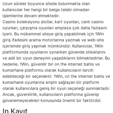
Uzun süreler boyunca sitede bulunmakta olan
kullanıcılar her hangi bir belge talebi olmadan
işlemlerine devam etmektedir.
Casino koleksiyonu slotlar, kart oyunları, canlı casino
oyunları, çarpışma oyunları empieza çok daha fazlasını
içerir. Bu mükemmel siteye giriş yapabilmek için 1Win
giriş ifadesini arama motorlarına yazmak ve web-site
içerisinde giriş yapmak mümkündür. Kullanıcılar, 1Win
platformunda oyunlarını oynarken güvende olduklarını
ve adil bir oyun deneyimi yaşadıklarını bilmektedirler. Bu
nedenle, 1Win, güvenilir bir on the internet bahis ve
kumarhane platformu olarak kullanıcıların tercih
edebileceği bir seçenektir. 1Win, on the internet bahis ve
kumarhane oyunlarına erişim sağlayan bir platform
olarak kullanıcılara geniş bir oyun seçeneği sunmaktadır.
Ancak, güvenilirlik, kullanıcıların platforma güvenip
güvenemeyecekleri konusunda önemli bir faktördür.
In Kayıt