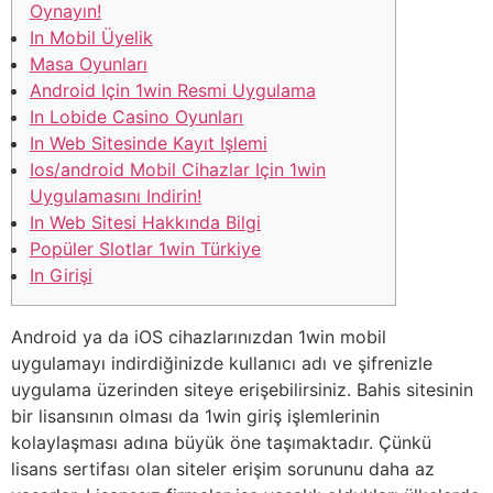
Oynayın!
In Mobil Üyelik
Masa Oyunları
Android Için 1win Resmi Uygulama
In Lobide Casino Oyunları
In Web Sitesinde Kayıt Işlemi
Ios/android Mobil Cihazlar Için 1win
Uygulamasını Indirin!
In Web Sitesi Hakkında Bilgi
Popüler Slotlar 1win Türkiye
In Girişi
Android ya da iOS cihazlarınızdan 1win mobil
uygulamayı indirdiğinizde kullanıcı adı ve şifrenizle
uygulama üzerinden siteye erişebilirsiniz. Bahis sitesinin
bir lisansının olması da 1win giriş işlemlerinin
kolaylaşması adına büyük öne taşımaktadır. Çünkü
lisans sertifası olan siteler erişim sorununu daha az