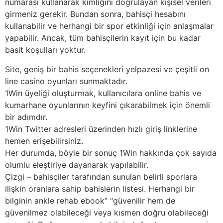
numarası kullanarak kimliğini doğrulayan kişisel verileri
girmeniz gerekir. Bundan sonra, bahisçi hesabını
kullanabilir ve herhangi bir spor etkinliği için anlaşmalar
yapabilir. Ancak, tüm bahisçilerin kayıt için bu kadar
basit koşulları yoktur.
Site, geniş bir bahis seçenekleri yelpazesi ve çeşitli on
line casino oyunları sunmaktadır.
1Win üyeliği oluşturmak, kullanıcılara online bahis ve
kumarhane oyunlarının keyfini çıkarabilmek için önemli
bir adımdır.
1Win Twitter adresleri üzerinden hızlı giriş linklerine
hemen erişebilirsiniz.
Her durumda, böyle bir sonuç 1Win hakkında çok sayıda
olumlu eleştiriye dayanarak yapılabilir.
Çizgi – bahisçiler tarafından sunulan belirli sporlara
ilişkin oranlara sahip bahislerin listesi. Herhangi bir
bilginin ankle rehab ebook” “güvenilir hem de
güvenilmez olabileceği veya kısmen doğru olabileceği