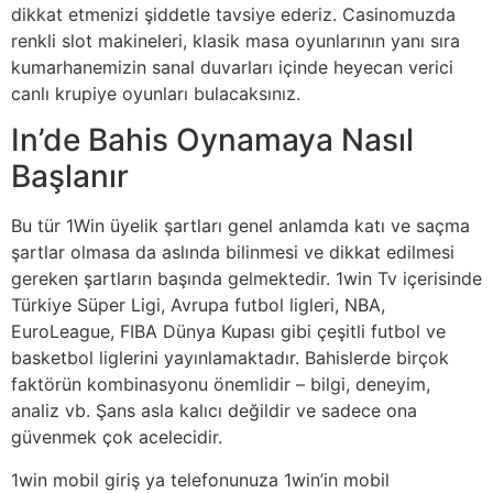
dikkat etmenizi şiddetle tavsiye ederiz. Casinomuzda
renkli slot makineleri, klasik masa oyunlarının yanı sıra
kumarhanemizin sanal duvarları içinde heyecan verici
canlı krupiye oyunları bulacaksınız.
In’de Bahis Oynamaya Nasıl
Başlanır
Bu tür 1Win üyelik şartları genel anlamda katı ve saçma
şartlar olmasa da aslında bilinmesi ve dikkat edilmesi
gereken şartların başında gelmektedir. 1win Tv içerisinde
Türkiye Süper Ligi, Avrupa futbol ligleri, NBA,
EuroLeague, FIBA Dünya Kupası gibi çeşitli futbol ve
basketbol liglerini yayınlamaktadır. Bahislerde birçok
faktörün kombinasyonu önemlidir – bilgi, deneyim,
analiz vb. Şans asla kalıcı değildir ve sadece ona
güvenmek çok acelecidir.
1win mobil giriş ya telefonunuza 1win’in mobil