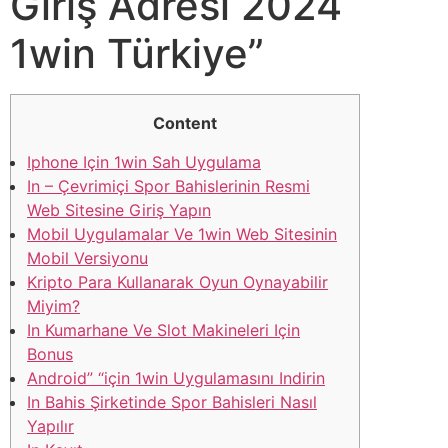
Giriş Adresi 2024
1win Türkiye”
Content
Iphone Için 1win Sah Uygulama
In – Çevrimiçi Spor Bahislerinin Resmi
Web Sitesine Giriş Yapın
Mobil Uygulamalar Ve 1win Web Sitesinin
Mobil Versiyonu
Kripto Para Kullanarak Oyun Oynayabilir
Miyim?
In Kumarhane Ve Slot Makineleri Için
Bonus
Android” “için 1win Uygulamasını Indirin
In Bahis Şirketinde Spor Bahisleri Nasıl
Yapılır